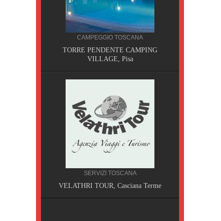
CILIA
CAMPEGGIO TOSCANA
AOBAB,
TORRE PENDENTE CAMPING
VILLAGE, Pisa
SERVIZI TOSCANA
A, Pisa
VELATHRI TOUR, Casciana Terme