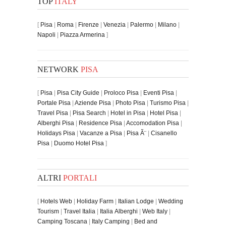
TOP
ITALY
[
Pisa
|
Roma
|
Firenze
|
Venezia
|
Palermo
|
Milano
|
Napoli
|
Piazza Armerina
]
NETWORK
PISA
[
Pisa
|
Pisa City Guide
|
Proloco Pisa
|
Eventi Pisa
|
Portale Pisa
|
Aziende Pisa
|
Photo Pisa
|
Turismo Pisa
|
Travel Pisa
|
Pisa Search
|
Hotel in Pisa
|
Hotel Pisa
|
Alberghi Pisa
|
Residence Pisa
|
Accomodation Pisa
|
Holidays Pisa
|
Vacanze a Pisa
|
Pisa Ã¨
|
Cisanello
Pisa
|
Duomo Hotel Pisa
]
ALTRI
PORTALI
[
Hotels Web
|
Holiday Farm
|
Italian Lodge
|
Wedding
Tourism
|
Travel Italia
|
Italia Alberghi
|
Web Italy
|
Camping Toscana
|
Italy Camping
|
Bed and