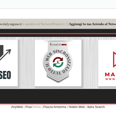
.italy.ragusa.it
è membro di NetworkPortali.it | [
Aggiungi la tua Azienda al Netw
AnyWeb
|
Pisa
Online |
Piazza Armerina
|
Hotels Web
|
Italia Search