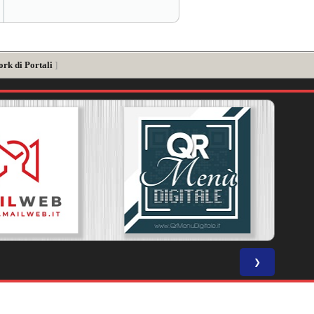
ork di Portali
]
❯