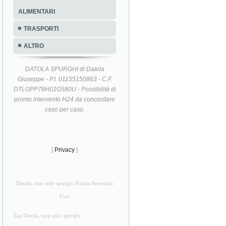
ALIMENTARI
TRASPORTI
ALTRO
DATOLA SPURGHI di Datola
Giuseppe - P.I. 01155150863 - C.F.
DTLGPP78H01G580U - Possibilità di
pronto intervento H24 da concordare
caso per caso.
[
Privacy
]
Datola, non solo spurghi Piazza Armerina
Foto
Tag Datola, non solo spurghi