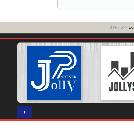
il Sito Web
www
❮