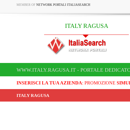
MEMBER OF
NETWORK PORTALI ITALIASEARCH
ITALY RAGUSA
WWW.ITALY.RAGUSA.IT - PORTALE DEDICATO
INSERISCI LA TUA AZIENDA
: PROMOZIONE
SIMU
ITALY RAGUSA