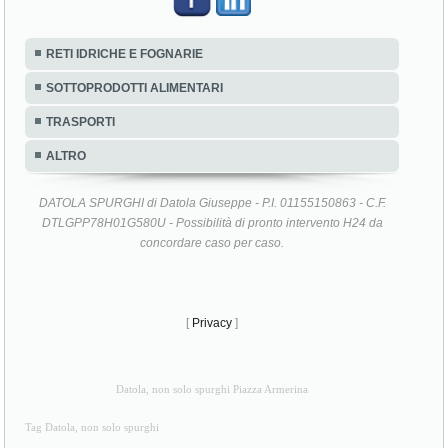
RETI IDRICHE E FOGNARIE
SOTTOPRODOTTI ALIMENTARI
TRASPORTI
ALTRO
DATOLA SPURGHI di Datola Giuseppe - P.I. 01155150863 - C.F.
DTLGPP78H01G580U - Possibilità di pronto intervento H24 da
concordare caso per caso.
[
Privacy
]
Datola, non solo spurghi Piazza Armerina
Tag Datola, non solo spurghi