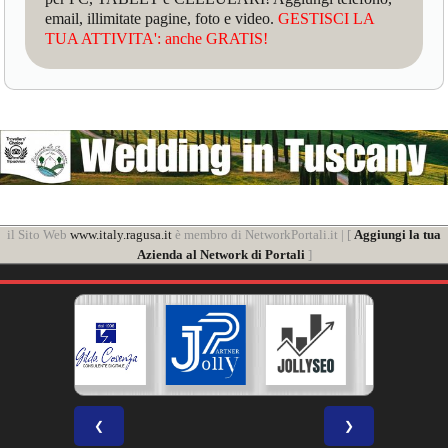
email, illimitate pagine, foto e video.
GESTISCI LA
TUA ATTIVITA': anche GRATIS!
il Sito Web
www.italy.ragusa.it
è membro di NetworkPortali.it | [
Aggiungi la tua
Azienda al Network di Portali
]
❮
❯