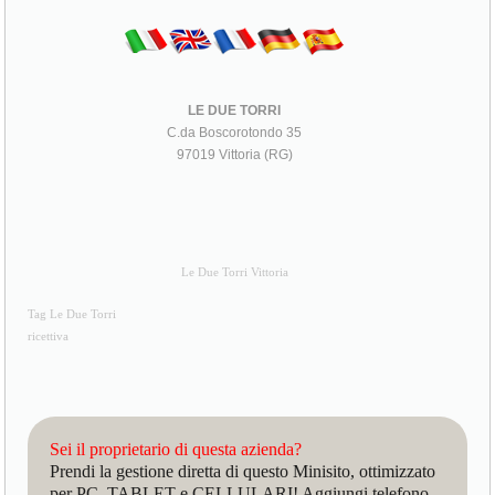
LE DUE TORRI
C.da Boscorotondo 35
97019 Vittoria (RG)
Le Due Torri Vittoria
Tag Le Due Torri
ricettiva
Sei il proprietario di questa azienda?
Prendi la gestione diretta di questo Minisito, ottimizzato
per PC, TABLET e CELLULARI! Aggiungi telefono,