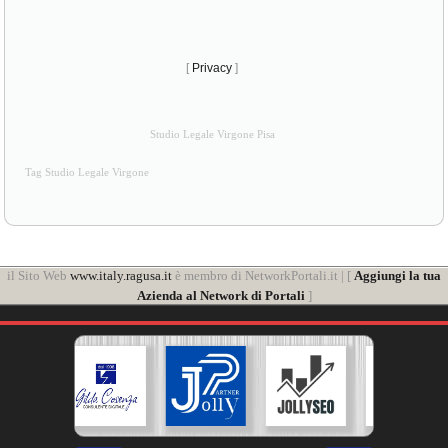
[
Privacy
]
Studio Legale Virgone Pisa
Tag Studio Legale Virgone
il Sito Web
www.italy.ragusa.it
è membro di NetworkPortali.it | [
Aggiungi la tua
Azienda al Network di Portali
]