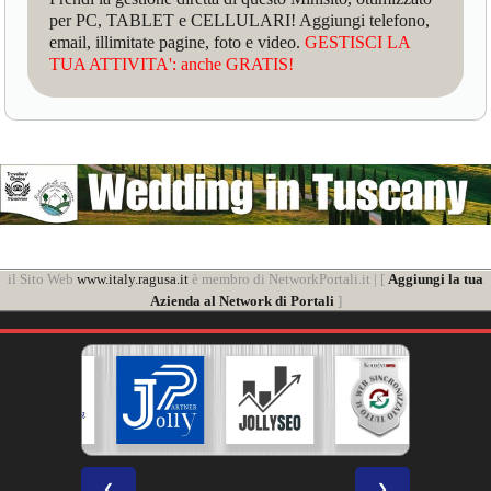
per PC, TABLET e CELLULARI! Aggiungi telefono,
email, illimitate pagine, foto e video.
GESTISCI LA
TUA ATTIVITA': anche GRATIS!
il Sito Web
www.italy.ragusa.it
è membro di NetworkPortali.it | [
Aggiungi la tua
Azienda al Network di Portali
]
❮
❯