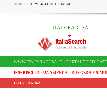
MEMBER OF
NETWORK PORTALI ITALIASEARCH
ITALY RAGUSA
WWW.ITALY.RAGUSA.IT - PORTALE DEDICATO
INSERISCI LA TUA AZIENDA
: PROMOZIONE
SIMU
ITALY RAGUSA